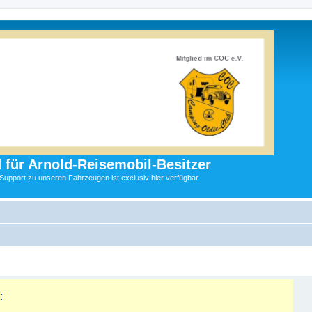
 für Arnold-Reisemobil-Besitzer
 Support zu unseren Fahrzeugen ist exclusiv hier verfügbar.