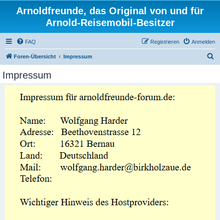
Arnoldfreunde, das Original von und für
Arnold-Reisemobil-Besitzer
FAQ
Registrieren
Anmelden
S
Foren-Übersicht
Impressum
u
Impressum
c
h
e