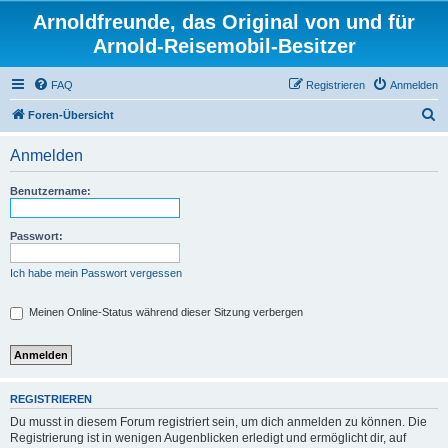
Arnoldfreunde, das Original von und für
Arnold-Reisemobil-Besitzer
FAQ
Registrieren
Anmelden
S
Foren-Übersicht
u
Anmelden
c
h
Benutzername:
e
Passwort:
Ich habe mein Passwort vergessen
Meinen Online-Status während dieser Sitzung verbergen
REGISTRIEREN
Du musst in diesem Forum registriert sein, um dich anmelden zu können. Die
Registrierung ist in wenigen Augenblicken erledigt und ermöglicht dir, auf